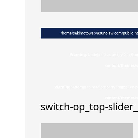
/home/sekimotoweb/asunolaw.com/public_htm
Warning
: Undefined array key 0 in
/ho
content/themes/s
Warning
: Attempt to read property "name" on nu
content/themes/s
switch-op_top-slider