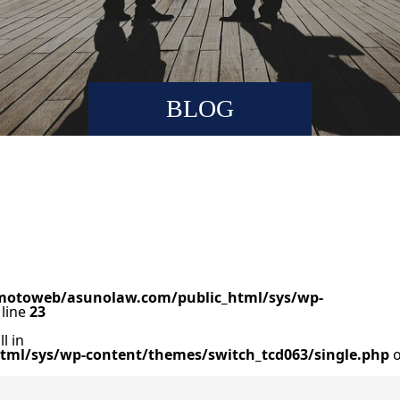
BLOG
motoweb/asunolaw.com/public_html/sys/wp-
line
23
l in
ml/sys/wp-content/themes/switch_tcd063/single.php
o