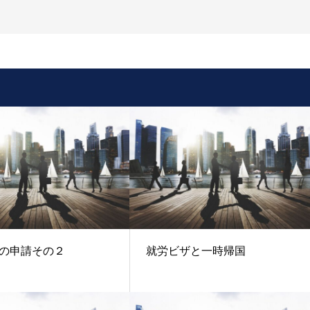
の申請その２
就労ビザと一時帰国