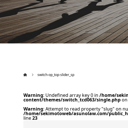
switch-op_top-slider_sp
Warning
: Undefined array key 0 in
/home/seki
content/themes/switch_tcd063/single.php
on 
Warning
: Attempt to read property "slug" on nul
/home/sekimotoweb/asunolaw.com/public_ht
line
23