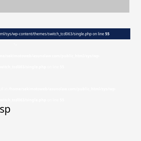
l/sys/wp-content/themes/switch_tcd063/single.php on line
55
">
me/sekimotoweb/asunolaw.com/public_html/sys/wp-
witch_tcd063/single.php
on line
55
ll in
/home/sekimotoweb/asunolaw.com/public_html/sys/wp-
witch_tcd063/single.php
on line
55
_sp